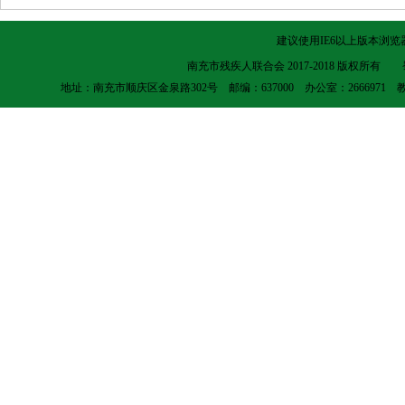
建议使用IE6以上版本浏览器
南充市残疾人联合会 2017-2018 版权所有
地址：南充市顺庆区金泉路302号 邮编：637000 办公室：2666971 教就科：