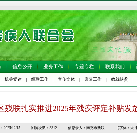
心
信息公开
业务工作
专题专栏
联系我们
|
机关党建
|
组联工作
|
宣传文体
|
康复工作
|
教就扶贫
区残联扎实推进2025年残疾评定补贴发
2025/12/15 浏览次数：3312 信息录入：南充市残联 【字体：
大