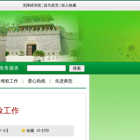
无障碍浏览
|
设为首页
|
加入收藏
政务服务
|
维权工作
|
爱心助残
|
先进典型
放工作
中
小
】
收藏
打印